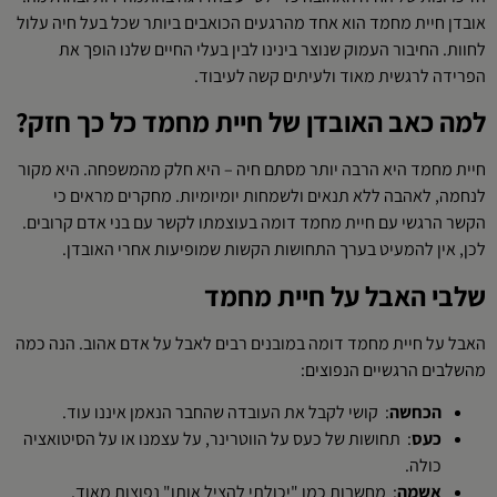
אובדן חיית מחמד הוא אחד מהרגעים הכואבים ביותר שכל בעל חיה עלול
לחוות. החיבור העמוק שנוצר בינינו לבין בעלי החיים שלנו הופך את
הפרידה לרגשית מאוד ולעיתים קשה לעיבוד.
למה כאב האובדן של חיית מחמד כל כך חזק?
חיית מחמד היא הרבה יותר מסתם חיה – היא חלק מהמשפחה. היא מקור
לנחמה, לאהבה ללא תנאים ולשמחות יומיומיות. מחקרים מראים כי
הקשר הרגשי עם חיית מחמד דומה בעוצמתו לקשר עם בני אדם קרובים.
לכן, אין להמעיט בערך התחושות הקשות שמופיעות אחרי האובדן.
שלבי האבל על חיית מחמד
האבל על חיית מחמד דומה במובנים רבים לאבל על אדם אהוב. הנה כמה
מהשלבים הרגשיים הנפוצים:
הכחשה
: קושי לקבל את העובדה שהחבר הנאמן איננו עוד.
כעס
: תחושות של כעס על הווטרינר, על עצמנו או על הסיטואציה
כולה.
אשמה
: מחשבות כמו "יכולתי להציל אותו" נפוצות מאוד.