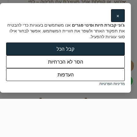
נטוע, או קופסת אפר מעוצבת עם חריטה – לפי
רצונכם.
×
ג'וני קבורת חיות ופינוי פגרים
אנו משתמשים בעוגיות כדי להבטיח
איך אדע שבעל החיים שלי מטופל בכבוד?
את תפקוד האתר ולשפר את חוויית המשתמש. אפשר לבחור אילו
סוגי עוגיות להפעיל.
איך מזמינים אתכם?
קבל הכל
הסר לא הכרחיות
העדפות
מדיניות הפרטיות
ממליצים עלינו
ג'וני בית קברות לחיות - מאות
לקוחות לא טועים !