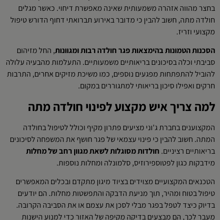
בחצר מהווה אזהרה משמעותית שאינה מאפשרת דיחוי. כאשר מגלים
חולדה מתה, חשוב להבין כי מדובר באירוע תברואתי דחוף הדורש טיפול
מקצועי וזריז.
הסכנות הטמונות בהימצאות פגר חולדה רבות ומגוונות
, החל מזיהום
סביבתי וכלה בסיכונים בריאותיים משמעותיים. התעלמות מהבעיה עלולה
להוביל להתפתחות מפגעים נוספים, כמו משיכת מזיקים אחרים, התרבות
חרקים ואפילו סיכון בריאותי למתגוררים במקום.
למה צריך איש מקצוע לפינוי חולדה מתה
המקצוענים בחברת ג'וני מציעים פתרון מקיף וכולל לטיפול בחולדה
המתה. חשוב להבין כי פינוי עצמאי של פגר חושף את המשפחה לסיכונים
בריאותיים רציניים.
חולדות מסוגלות לשאת מגוון רחב של מחלות
מידבקות כגון לפטוספירוזיס, סלמונלה ומחלות נוספות.
הטכנאים המקצועיים מצוידים בציוד מיגון מתקדם ובכלים המאפשרים
טיפול בטוח ומהיר, תוך מניעת הדבקה והתפשטות מחלות. הם יודעים
בדיוק כיצד לטפל בפגר מבלי לסכן את עצמם או את הסביבה הקרובה.
מעבר לכך, הם מבצעים בדיקה מקיפה של האזור כדי למנוע הישנות