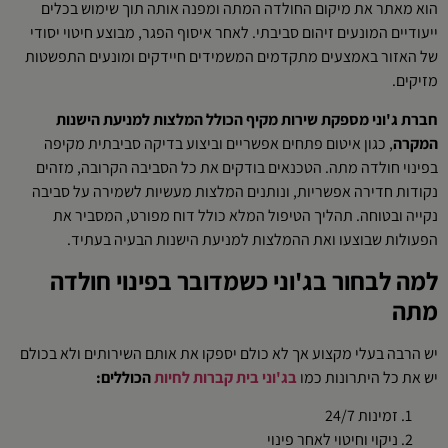
הוא מאתר את מיקום החולדה המתה ומפנה אותה תוך שימוש בכלים
ייעודיים המונעים זיהום סביבתי. לאחר איסוף הפגר, מבוצע חיטוי יסודי
של האזור באמצעים מתקדמים המשמידים חיידקים ומונעים התפשטות
מזיקים.
חברת ג'וני מספקת שירות מקיף הכולל המלצות למניעת הישנות
המקרה
, כגון איטום פתחים אפשריים וביצוע בדיקה סביבתית מקיפה
בפינוי חולדה מתה. הטכנאים בודקים את כל הסביבה הקרובה, מזהים
נקודות חדירה אפשריות, ונותנים המלצות מעשיות לשמירה על סביבה
נקייה ובטוחה. תהליך הטיפול המלא כולל דוח מפורט, המסביר את
הפעולות שבוצעו ואת ההמלצות למניעת הישנות הבעיה בעתיד.
למה לבחור בג'וני כשמדובר בפינוי חולדה
מתה
יש הרבה בעלי מקצוע אך לא כולם יספקו את אותם השירותים ולא בכולם
יש את כל היתרונות כמו
בג'וני בית קברות לחיות
הכוללים:
זמינות 24/7
ניקוי וחיטוי לאחר פינוי