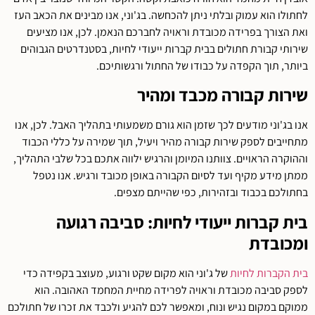
לחתולו הוא עמוק ובלתי ניתן להכחשה. בג'וני, אנו מבינים את הכאב העז
ואת הצורך בפרידה מכובדת וראויה לחברכם הנאמן. לכן, אנו מציעים
שירותי קבורת חתולים בבית קברות ייעודי לחיות, בסטנדרטים הגבוהים
ביותר, תוך הקפדה על כבודו של החתול ורגשותיכם.
שירות קבורה מכבד ומהיר
אנו בג'וני מודעים לכך שזמן הוא גורם משמעותי בתהליך האבל. לכן, אנו
מתחייבים לספק שירות קבורה מהיר ויעיל, תוך שמירה על כללי הכבוד
וההוקרה הראויים. צוותנו המיומן והרגיש ילווה אתכם בכל שלבי התהליך,
ממתן מידע מקיף ועד לסיום הקבורה באופן מכובד ורגיש. אנו נטפל
בחתולכם בכבוד ובזהירות, כפי שהייתם מצפים.
בית קברות ייעודי לחיות: סביבה רגועה
ומכובדת
בית הקברות לחיות
של ג'וני הוא מקום שקט ורגוע, מעוצב בקפידה כדי
לספק סביבה מכובדת וראויה לפרידה מחיית המחמד האהובה. הוא
ממוקם במקום נגיש ונוח, ומאפשר לכם להגיע ולכבד את זכרו של חתולכם