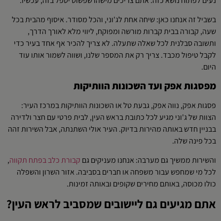
נעים לפתוח נושא כזה. אתם צריכים מישהו שפשוט יטפל בזה, עכשיו.
בשביל זה אנחנו כאן: שיחה אחת לג'וני, והכל מסודר. איסוף מהבית בכל
שעה, קבורה בבית קברות מורשה ומפוקח, ליווי מלא לאורך הדרך,
ותשובה סבלנית לכל שאלה שתעלה. לא צריך להכיר אף אחד בעיר כדי
לקבל טיפול מכבד. צריך רק את המספר שלנו, ושווה לשמור אותו עוד
היום.
מפסגות אפק ועד השכונות הוותיקות
פסגות אפק, נווה אפק, גבעת טל או השכונות הוותיקות במרכז העיר:
הצוות של ג'וני מגיע לכל כתובת בראש העין, לבית פרטי עם חצר ולדירה
בבניין חדש באותה מהירות בדיוק. העיר אולי השתנתה, אבל השירות זהה
בכל פינה שלה.
והשירות ממשיך גם מערבה: אנחנו מעניקים גם
קבורת כלב בפתח תקווה
,
לכל מי שמחפש עבור משפחה או חברים בסביבה. אזור השרון והשפלה
כולו מכוסה, באותם מחירים שקופים ובאותה זמינות.
אתם מגיעים גם ליישובים שמסביב לראש העין?