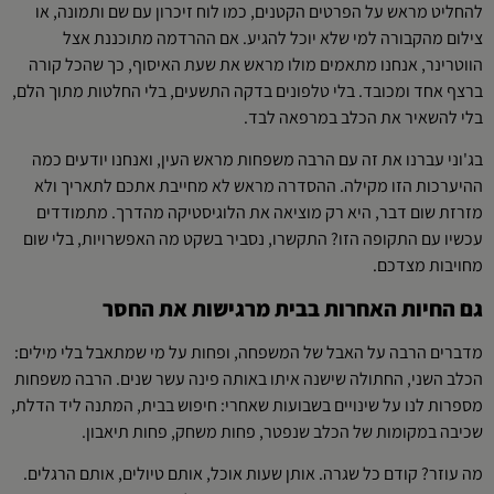
להחליט מראש על הפרטים הקטנים, כמו לוח זיכרון עם שם ותמונה, או
צילום מהקבורה למי שלא יוכל להגיע. אם ההרדמה מתוכננת אצל
הווטרינר, אנחנו מתאמים מולו מראש את שעת האיסוף, כך שהכל קורה
ברצף אחד ומכובד. בלי טלפונים בדקה התשעים, בלי החלטות מתוך הלם,
בלי להשאיר את הכלב במרפאה לבד.
בג'וני עברנו את זה עם הרבה משפחות מראש העין, ואנחנו יודעים כמה
ההיערכות הזו מקילה. ההסדרה מראש לא מחייבת אתכם לתאריך ולא
מזרזת שום דבר, היא רק מוציאה את הלוגיסטיקה מהדרך. מתמודדים
עכשיו עם התקופה הזו? התקשרו, נסביר בשקט מה האפשרויות, בלי שום
מחויבות מצדכם.
גם החיות האחרות בבית מרגישות את החסר
מדברים הרבה על האבל של המשפחה, ופחות על מי שמתאבל בלי מילים:
הכלב השני, החתולה שישנה איתו באותה פינה עשר שנים. הרבה משפחות
מספרות לנו על שינויים בשבועות שאחרי: חיפוש בבית, המתנה ליד הדלת,
שכיבה במקומות של הכלב שנפטר, פחות משחק, פחות תיאבון.
מה עוזר? קודם כל שגרה. אותן שעות אוכל, אותם טיולים, אותם הרגלים.