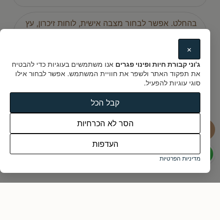
בהחלט. אפשר לבחור מצבה אישית, לוחות זיכרון, עץ
נטוע, או קופסת אפר מעוצבת עם חריטה – לפי
רצונכם.
×
ג'וני קבורת חיות ופינוי פגרים
אנו משתמשים בעוגיות כדי להבטיח
איך אדע שבעל החיים שלי מטופל בכבוד?
את תפקוד האתר ולשפר את חוויית המשתמש. אפשר לבחור אילו
סוגי עוגיות להפעיל.
איך מזמינים אתכם?
קבל הכל
הסר לא הכרחיות
העדפות
מדיניות הפרטיות
ממליצים עלינו
ג'וני בית קברות לחיות - מאות