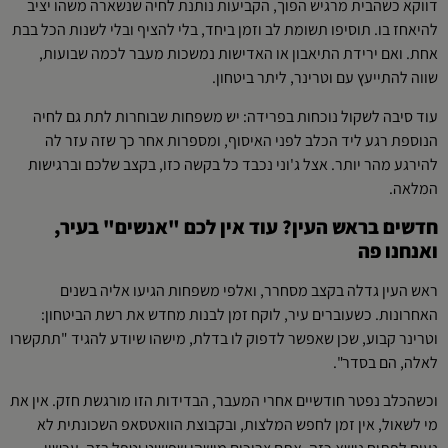
דווקא כשהבית מרגיש הפוך, הקביעות נותנת לחיה שנשארה משהו יציב
להיאחז בו. תוסיפו תשומת לב וזמן ביחד, בלי להציף ובלי לשנות הכל בבת
אחת. ואם ירידת התיאבון או האדישות נמשכות מעבר לכמה שבועות,
שווה להתייעץ עם וטרינר, ליתר ביטחון.
עוד סיבה לשקול נוכחות בפרידה: יש משפחות שבוחרות לתת גם לחיה
הנוספת רגע ליד הכלב לפני האיסוף, ומספרות אחר כך שזה עזר לה
להירגע מהר יותר. אצל ג'וני נכבד כל בקשה כזו, בקצב שלכם וברגישות
המלאה.
חדשים בראש העין? עוד אין לכם "אנשים" בעיר,
ואנחנו פה
ראש העין גדלה בקצב מסחרר, ואלפי משפחות הגיעו אליה בשנים
האחרונות. כשעוברים עיר, לוקח זמן לבנות מחדש את רשת הביטחון:
וטרינר קבוע, שכן שאפשר לדפוק לו בדלת, מישהו שיודע להגיד "תתקשרו
לאלה, הם בסדר".
וכשהכלב נפטר חודשיים אחרי המעבר, הבדידות הזו מורגשת חזק. אין את
מי לשאול, אין זמן לחפש המלצות, ובקבוצת הוואטסאפ השכונתית לא